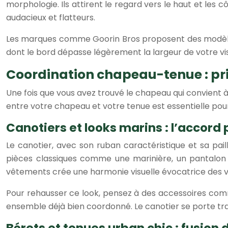
morphologie. Ils attirent le regard vers le haut et le
audacieux et flatteurs.
Les marques comme Goorin Bros proposent des modèles 
dont le bord dépasse légèrement la largeur de votre vi
Coordination chapeau-tenue : pr
Une fois que vous avez trouvé le chapeau qui convient 
entre votre chapeau et votre tenue est essentielle pour 
Canotiers et looks marins : l’accord 
Le canotier, avec son ruban caractéristique et sa pai
pièces classiques comme une marinière, un pantalon 
vêtements crée une harmonie visuelle évocatrice des v
Pour rehausser ce look, pensez à des accessoires comm
ensemble déjà bien coordonné. Le canotier se porte trad
Bérets et tenues urban chic : fusion