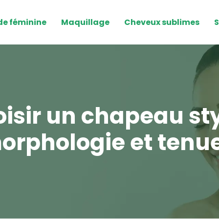
e féminine
Maquillage
Cheveux sublimes
S
sir un chapeau styl
orphologie et tenue