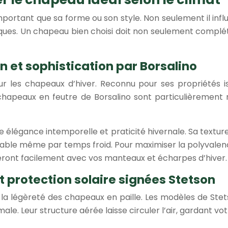
important que sa forme ou son style. Non seulement il in
atiques. Un chapeau bien choisi doit non seulement compl
ion et sophistication par Borsalino
ur les chapeaux d’hiver. Reconnu pour ses propriétés is
 chapeaux en feutre de Borsalino sont particulièrement ré
ie élégance intemporelle et praticité hivernale. Sa textu
rtable même par temps froid. Pour maximiser la polyvalen
rderont facilement avec vos manteaux et écharpes d’hiver.
et protection solaire signées Stetson
et la légèreté des chapeaux en paille. Les modèles de Ste
ale. Leur structure aérée laisse circuler l’air, gardant v