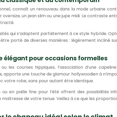
tionnel, connaît un renouveau dans la mode urbaine cont
versize, un jean slim ou une jupe midi. Le contraste entr
tracté.
és qui s’adaptent parfaitement à ce style hybride. Optez
tre porté de diverses manières : légèrement incliné sur
e élégant pour occasions formelles
ou les courses hippiques, l’association d’une capeli
es, apporte une touche de glamour hollywoodien à n’impor
c votre robe, sans pour autant être identique.
 ou en paille fine pour l’été offrent des possibilités in
maîtresse de votre tenue. Veillez à ce que les proportions
r le chapeau idéal selon le climat