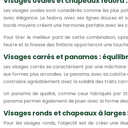
Visages ovales et chapeaux fedora :
Les visages ovales sont considérés comme les plus pol
avec élégance. Le fedora, avec ses lignes douces et 
bords moyens créent une harmonie parfaite avec les co
Pour tirer le meilleur parti de cette combinaison, op
feutre et la finesse des finitions apporteront une touch
Visages carrés et panamas : équilib
Les visages carrés se caractérisent par une mâchoire f
aux formes plus arrondies. Le panama, avec sa calotte a
contraste agréablement avec la solidité des traits carr
Un panama de qualité, comme ceux fabriqués par Stets
panama permet également de jouer avec la forme des bor
Visages ronds et chapeaux à larges b
Pour les visages ronds, l’objectif est de créer une il