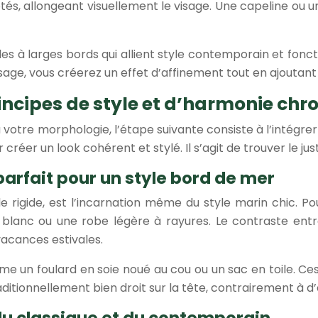
s côtés, allongeant visuellement le visage. Une capeline
à larges bords qui allient style contemporain et foncti
sage, vous créerez un effet d’affinement tout en ajoutan
incipes de style et d’harmonie ch
à votre morphologie, l’étape suivante consiste à l’intég
créer un look cohérent et stylé. Il s’agit de trouver le j
parfait pour un style bord de mer
lle rigide, est l’incarnation même du style marin chic. 
blanc ou une robe légère à rayures. Le contraste entre
acances estivales.
e un foulard en soie noué au cou ou un sac en toile. Ces
itionnellement bien droit sur la tête, contrairement à d’
 du classique et du contemporain