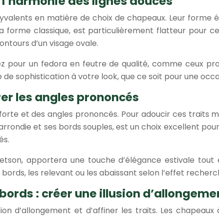
 l’harmonie des lignes douces
yvalents en matière de choix de chapeaux. Leur forme éq
sa forme classique, est particulièrement flatteur pour 
ntours d’un visage ovale.
tez pour un fedora en feutre de qualité, comme ceux pr
e de sophistication à votre look, que ce soit pour une occ
rer les angles prononcés
orte et des angles prononcés. Pour adoucir ces traits ma
rrondie et ses bords souples, est un choix excellent pour 
és.
on, apportera une touche d’élégance estivale tout en 
ds, les relevant ou les abaissant selon l’effet recherc
ords : créer une illusion d’allongeme
lusion d’allongement et d’affiner les traits. Les chapea