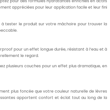
 Optez pour des formules hydratantes enrichies en actifs
ement appréciées pour leur application facile et leur fini
 à tester le produit sur votre mâchoire pour trouver la
peccable.
proof pour un effet longue durée, résistant à l’eau et à
turellement le regard.
uez plusieurs couches pour un effet plus dramatique, en
rement plus foncée que votre couleur naturelle de lèvres
issantes apportent confort et éclat tout au long de la