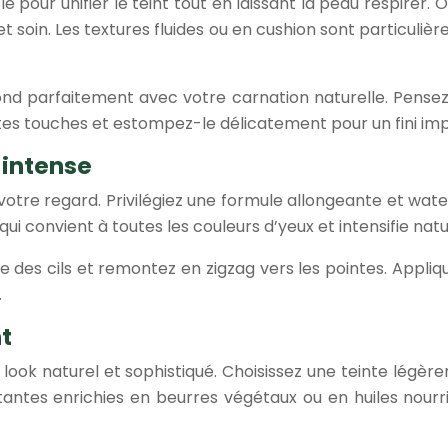
é pour unifier le teint tout en laissant la peau respirer.
t soin. Les textures fluides ou en cushion sont particulièr
 fond parfaitement avec votre carnation naturelle. Pensez
ites touches et estompez-le délicatement pour un fini im
 intense
tre regard. Privilégiez une formule allongeante et water
 qui convient à toutes les couleurs d’yeux et intensifie na
 des cils et remontez en zigzag vers les pointes. Appliq
.
t
un look naturel et sophistiqué. Choisissez une teinte légè
atantes enrichies en beurres végétaux ou en huiles nourr