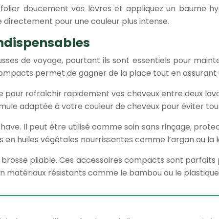
lier doucement vos lèvres et appliquez un baume hydra
e directement pour une couleur plus intense.
indispensables
ousses de voyage, pourtant ils sont essentiels pour main
ompacts permet de gagner de la place tout en assurant u
 pour rafraîchir rapidement vos cheveux entre deux lavag
mule adaptée à votre couleur de cheveux pour éviter tout 
ave. Il peut être utilisé comme soin sans rinçage, protec
 en huiles végétales nourrissantes comme l’argan ou la kéra
e brosse pliable. Ces accessoires compacts sont parfait
 matériaux résistants comme le bambou ou le plastique re