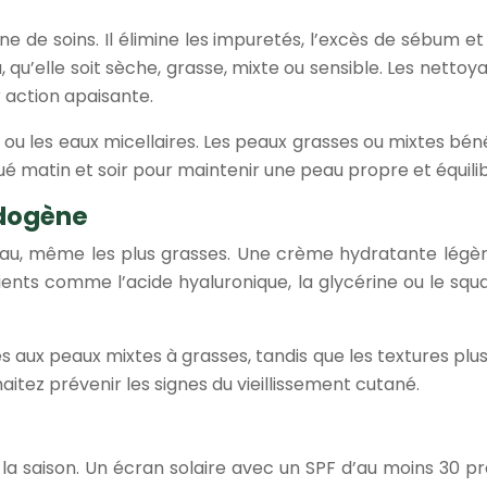
u
ne de soins. Il élimine les impuretés, l’excès de sébum e
qu’elle soit sèche, grasse, mixte ou sensible. Les nettoy
 action apaisante.
ées ou les eaux micellaires. Les peaux grasses ou mixtes 
ué matin et soir pour maintenir une peau propre et équili
dogène
 peau, même les plus grasses. Une crème hydratante lé
dients comme l’acide hyaluronique, la glycérine ou le squ
 aux peaux mixtes à grasses, tandis que les textures plu
itez prévenir les signes du vieillissement cutané.
oit la saison. Un écran solaire avec un SPF d’au moins 30