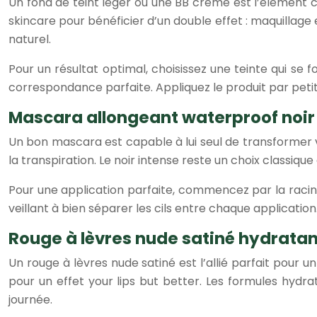
Un fond de teint léger ou une BB crème est l’élément cl
skincare pour bénéficier d’un double effet : maquillage e
naturel.
Pour un résultat optimal, choisissez une teinte qui se
correspondance parfaite. Appliquez le produit par pet
Mascara allongeant waterproof noir
Un bon mascara est capable à lui seul de transformer vo
la transpiration. Le noir intense reste un choix classique
Pour une application parfaite, commencez par la racine
veillant à bien séparer les cils entre chaque application
Rouge à lèvres nude satiné hydratan
Un rouge à lèvres nude satiné est l’allié parfait pour 
pour un effet your lips but better. Les formules hydr
journée.