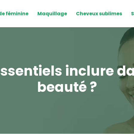
e féminine
Maquillage
Cheveux sublimes
S
ssentiels inclure d
beauté ?